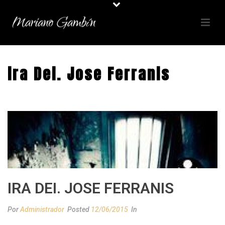
ira Dei. Jose Ferranis
IRA DEI. JOSE FERRANIS
Por
Administrador
Posted
12/06/2015
In