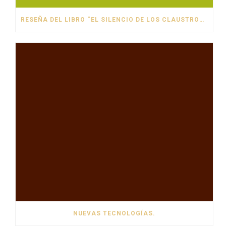
RESEÑA DEL LIBRO “EL SILENCIO DE LOS CLAUSTROS” DE ALICIA GIMÉNEZ BARTLETT.
NUEVAS TECNOLOGÍAS.